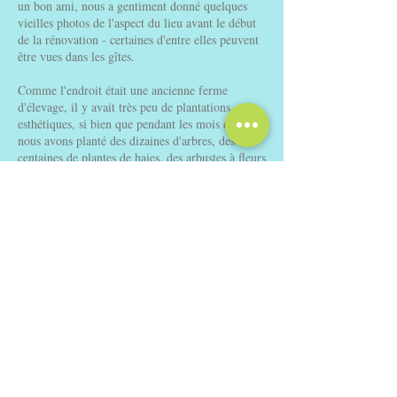
un bon ami, nous a gentiment donné quelques
vieilles photos de l'aspect du lieu avant le début
de la rénovation - certaines d'entre elles peuvent
être vues dans les gîtes.
Comme l'endroit était une ancienne ferme
d'élevage, il y avait très peu de plantations
esthétiques, si bien que pendant les mois d'hiver,
nous avons planté des dizaines d'arbres, des
centaines de plantes de haies, des arbustes à fleurs
et des bulbes. Nous laissons certaines parties des
champs non coupées pour encourager les fleurs
sauvages et la faune. Nous avons tracé des
chemins à travers les champs, pour permettre à
nos hôtes de prendre plaisir à les explorer. Ces
sentiers sont reliés à notre forêt de 4 acres, qui
comporte également une promenade circulaire
que vous êtes les bienvenus à explorer.
Nous avons également installé de nombreuses
boîtes à chauve-souris et à oiseaux dans les
environs, afin d'encourager encore plus la vie
sauvage. Nous avons identifié plus de 60 espèces