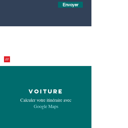
Envoyer
ARRIVER ICI
Addresse:
La vieille Ferme, Gayon, 56140
Ruffiac, Bretagne, France
Coordonnées :
47.836465
, -2.288728
What3words:
oyster.riotous.hangouts
VOITURE
Calculer votre itinéraire avec
Google Maps